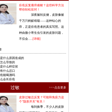
疥疮反复瘙痒难耐？这些科学方法
帮你轻松应对！
深夜辗转反侧，皮肤像被
千万只蚂蚁啃噬——这种钻心的
痒，正是疥疮患者的真实写照。这
种由微小寄生虫引发的皮肤问题，
不仅会......
[详细]
章
是什么原因造成的
怎么导致的
是什么样症状
有什么忌口
疮能喝酒吗
么会长疥疮
过敏
>>>点击更多
皮肤过敏总反复？可能和免疫力这
个“隐形开关”有关！
每到换季，不少人的皮肤