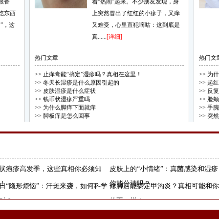
根香
着“热闹”起来。不少朋友发现，身
吃东西
上突然冒出了红红的小疹子，又痒
”，这
又难受，心里直犯嘀咕：这到底是
真......
[详细]
热门文章
热门文
>>
止痒膏能“搞定”湿疹吗？真相在这里！
>>
为什
>>
冬天长湿疹是什么原因引起的
>>
起红
>>
皮肤湿疹是什么症状
>>
反复
>>
钱币状湿疹严重吗
>>
脸颊
>>
为什么脚痒下面就痒
>>
手腕
>>
脚板痒是怎么回事
>>
突然
状疱疹高发季，这些真相你必须知
皮肤上的“小情绪”：真菌感染和湿疹
！
你能分清吗？
日“隐形烦恼”：汗斑来袭，如何科学
修脚店能搞定甲沟炎？真相可能和你
对？
的不一样！
州皮肤病专科医院
惠城广肤门诊部