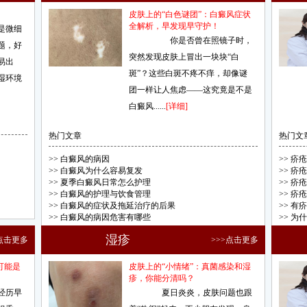
皮肤上的“白色谜团”：白癜风症状
全解析，早发现早守护！
是微细
你是否曾在照镜子时，
题，好
突然发现皮肤上冒出一块块“白
易出
斑”？这些白斑不疼不痒，却像谜
湿环境
团一样让人焦虑——这究竟是不是
白癜风......
[详细]
热门文章
热门文
>>
白癜风的病因
>>
疥疮
>>
白癜风为什么容易复发
>>
疥疮
>>
夏季白癜风日常怎么护理
>>
疥疮
>>
白癜风的护理与饮食管理
>>
疥疮
>>
白癜风的症状及拖延治疗的后果
>>
有疥
>>
白癜风的病因危害有哪些
>>
为什
湿疹
>点击更多
>>>点击更多
可能是
皮肤上的“小情绪”：真菌感染和湿
疹，你能分清吗？
经历早
夏日炎炎，皮肤问题也跟