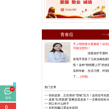
青春痘
>>
手上悄悄冒出黄褐斑？这些
可能没想到！
清晨涂护手霜时
发现手背多了几块淡褐色斑
慌！这种“悄悄爬上手”的色
实和年龄、生活习惯、环境
了......
[详细]
热门文章
60
>>
你的皮肤，正在替你“背锅”压力！这些信号别
咨询
>>
皮肤“红痒脱屑”是癣还是皮炎？一文教你轻松
>>
闭口长什么样子
>>
长时间戴口罩会长痘吗