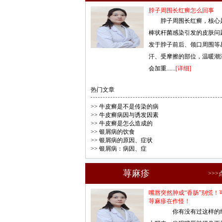
脖子周围长红癣怎么回事
脖子周围长红癣，核心
棒状杆菌感染引发的皮肤问
发于脖子前后、领口周围等
汗、受摩擦的部位，温暖潮
会加重......
[详细]
热门文章
>>
牛皮癣是不是传染的病
>>
牛皮癣病因与诱发因素
>>
牛皮癣是怎么造成的
>>
银屑病的饮食
>>
银屑病的原因、症状
>>
银屑病：病因、症
荨麻疹
>>
嘴唇突然肿成“香肠”别慌！
荨麻疹在作怪！
你有没有过这样的