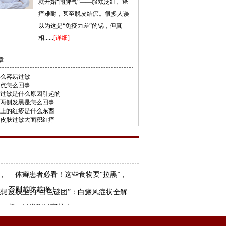
就开始“闹脾气”——脸颊泛红、瘙
痒难耐，甚至脱皮结痂。很多人误
以为这是“免疫力差”的锅，但真
相......
[详细]
章
么容易过敏
点怎么回事
过敏是什么原因引起的
两侧发黑是怎么回事
上的红疹是什么东西
皮肤过敏大面积红痒
，
体癣患者必看！这些食物要“拉黑”，
否则越吃越痒！
想
皮肤上的“白色谜团”：白癜风症状全解
析，早发现早守护！