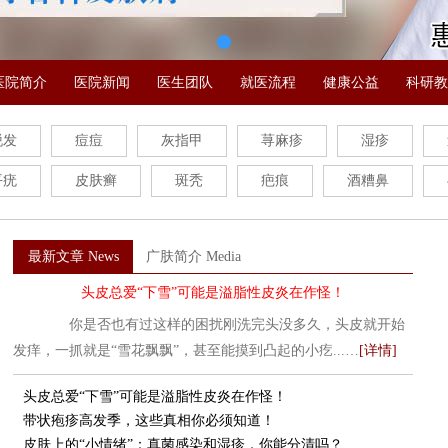
医院简介
医院新闻
医生团队
就医流程
健康公益
科研教
脱发
痘痘
灰指甲
荨麻疹
湿疹
平疣
皮肤癣
斑秃
疤痕
酒糟鼻
最新文章 News
广肤简介 Media
头皮总爱“下雪”可能是溢脂性皮炎在作怪！
你是否也有过这样的困扰刚洗完头没多久，头皮就开始
发痒，一抓就是“雪花飘飘”，甚至能摸到凸起的小疙...…
[详情]
头皮总爱“下雪”可能是溢脂性皮炎在作怪！
带状疱疹高发季，这些真相你必须知道！
皮肤上的“小情绪”：真菌感染和湿疹，你能分清吗？