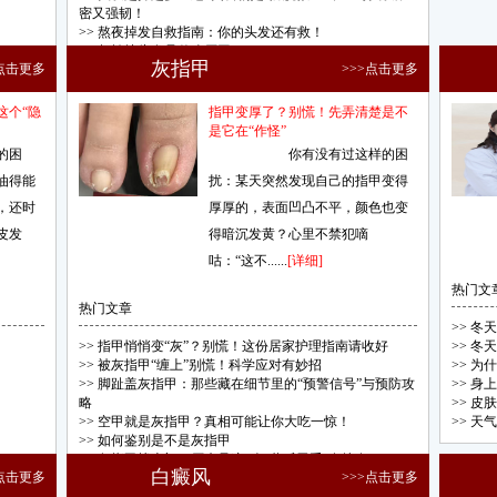
密又强韧！
>>
熬夜掉发自救指南：你的头发还有救！
>>
频繁掉头发是什么原因
灰指甲
>点击更多
>>>点击更多
>>
掉头发是什么原因呢
这个“隐
指甲变厚了？别慌！先弄清楚是不
是它在“作怪”
的困
你有没有过这样的困
油得能
扰：某天突然发现自己的指甲变得
，还时
厚厚的，表面凹凸不平，颜色也变
皮发
得暗沉发黄？心里不禁犯嘀
咕：“这不......
[详细]
热门文
热门文章
>>
冬天
>>
指甲悄悄变“灰”？别慌！这份居家护理指南请收好
>>
冬天
>>
被灰指甲“缠上”别慌！科学应对有妙招
>>
为什
>>
脚趾盖灰指甲：那些藏在细节里的“预警信号”与预防攻
>>
身上
略
>>
皮肤
>>
空甲就是灰指甲？真相可能让你大吃一惊！
>>
天气
>>
如何鉴别是不是灰指甲
>>
灰指甲找上门？原来是这5个"幕后黑手"在搞鬼！
白癜风
>点击更多
>>>点击更多