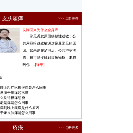
皮肤瘙痒
>>>点击更多
洗脚回来为什么全身痒
常见诱发原因接触性过敏：公
共用品暗藏致敏源这是最常见的原
因。如果是在足浴店、公共浴室洗
脚，很可能接触到致敏物质：泡脚
药包......
[详细]
章
脚上起红疙瘩很痒是怎么回事
皮肤干燥痒起疙瘩
么觉得很痒想挠
老是痒是怎么回事
痒到晚上就痒是什么原因
干燥皮肤痒是怎么回事
疥疮
>>>点击更多