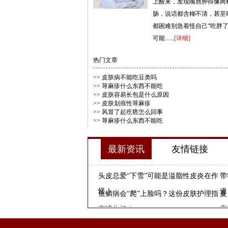
上醒来，发现嘴唇肿得像两
肠，说话都含糊不清，甚至
都困难别急着怪自己“吃胖了
可能......
[详细]
热门文章
>>
皮肤病不能吃豆类吗
>>
荨麻疹什么东西不能吃
>>
皮肤容易长包是什么原因
>>
皮肤划痕性荨麻疹
>>
风冒了起疙瘩怎么回事
>>
荨麻疹什么东西不能吃
最新资讯
友情链接
头皮总爱“下雪”可能是溢脂性皮炎在作
带
怪！
道
鱼鳞病会“爬”上脸吗？这份皮肤护理指
夏
南请收好！
应
惠州哪里可以看皮肤
惠