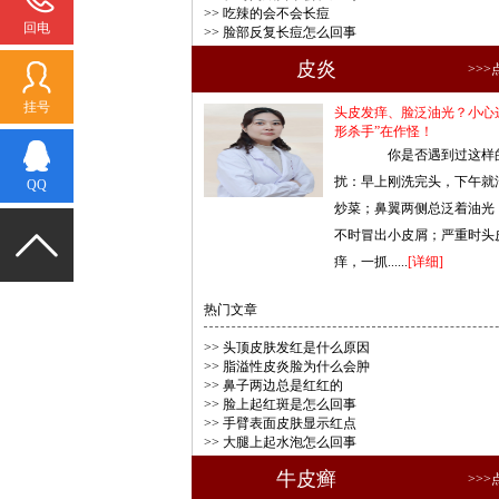
>>
吃辣的会不会长痘
回电
>>
脸部反复长痘怎么回事
皮炎
>>
挂号
头皮发痒、脸泛油光？小心
形杀手”在作怪！
你是否遇到过这样
扰：早上刚洗完头，下午就
QQ
炒菜；鼻翼两侧总泛着油光
不时冒出小皮屑；严重时头
痒，一抓......
[详细]
热门文章
>>
头顶皮肤发红是什么原因
>>
脂溢性皮炎脸为什么会肿
>>
鼻子两边总是红红的
>>
脸上起红斑是怎么回事
>>
手臂表面皮肤显示红点
>>
大腿上起水泡怎么回事
牛皮癣
>>